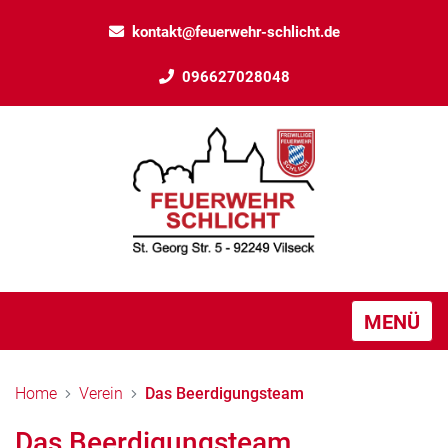
kontakt@feuerwehr-schlicht.de
096627028048
Unser Gerätehaus
Hier sehen Sie den 2001 fertiggestellten Anbau mit
Atemschutzwerkstatt, Fahrzeughalle, Schlauchpflege und
MENÜ
Schulungsraum.
Home
Verein
Das Beerdigungsteam
Das Beerdigungsteam