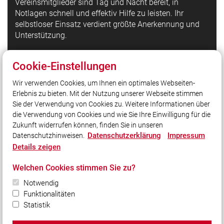
Vereinsmitglieder sind Tag und Nacht bereit, in
Notlagen schnell und effektiv Hilfe zu leisten. Ihr
selbstloser Einsatz verdient größte Anerkennung und
Unterstützung.
Cookie-Einstellungen
Quicklinks
Wir verwenden Cookies, um Ihnen ein optimales Webseiten-
LFV Bayern
Erlebnis zu bieten. Mit der Nutzung unserer Webseite stimmen
Quicklink intern
Sie der Verwendung von Cookies zu. Weitere Informationen über
@Feuerwehr_Schlicht_Instagram
die Verwendung von Cookies und wie Sie Ihre Einwilligung für die
Zukunft widerrufen können, finden Sie in unseren
Datenschutzerklärung
Impressum
Datenschutzhinweisen.
Social Media
Details zeigen
Auch unterwegs immer auf dem Laufenden bleiben?
Welchen Cookies stimmen Sie zu?
Bleiben Sie mit uns in Kontakt und vernetzen Sie sich
mit uns!
Notwendig
Funktionalitäten
Statistik