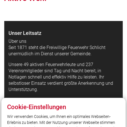
Unser Leitsatz
Über uns
Seit 1871 steht die Freiwillige Feuerwehr Schlicht
unermüdlich im Dienst unserer Gemeinde.
Unsere 49 aktiven Feuerwehrleute und 237
Vereinsmitglieder sind Tag und Nacht bereit, in
Notlagen schnell und effektiv Hilfe zu leisten. Ihr
selbstloser Einsatz verdient größte Anerkennung und
Unterstützung.
Cookie-Einstellungen
Quicklinks
Wir verwenden Cookies, um Ihnen ein optimales Webseiten-
LFV Bayern
Erlebnis zu bieten. Mit der Nutzung unserer Webseite stimmen
Quicklink intern