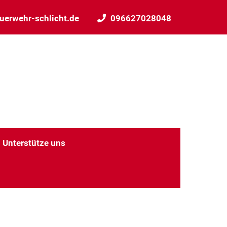
uerwehr-schlicht.de
096627028048
Unterstütze uns