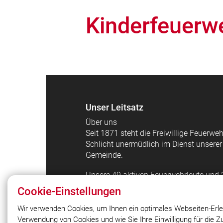
Kinderfeuerw
Unser Leitsatz
Über uns
Seit 1871 steht die Freiwillige Feuerweh
Schlicht unermüdlich im Dienst unserer
Gemeinde.
Unsere 49 aktiven Feuerwehrleute und
Vereinsmitglieder sind Tag und Nacht be
Cookie-Einstellungen
in Notlagen schnell und effektiv Hilfe z
leisten. Ihr selbstloser Einsatz verdient
Wir verwenden Cookies, um Ihnen ein optimales Webseiten-Erle
größte Anerkennung und Unterstützung
Verwendung von Cookies und wie Sie Ihre Einwilligung für die 