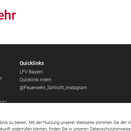
ehr
Quicklinks
LFV Bayern
r
Quicklink intern
@Feuerwehr_Schlicht_Instagram
 237
reit,
u
bnis zu bieten. Mit der Nutzung unserer Webseite stimmen Sie der V
.
Zukunft widerrufen können, finden Sie in unseren Datenschutzhinweis