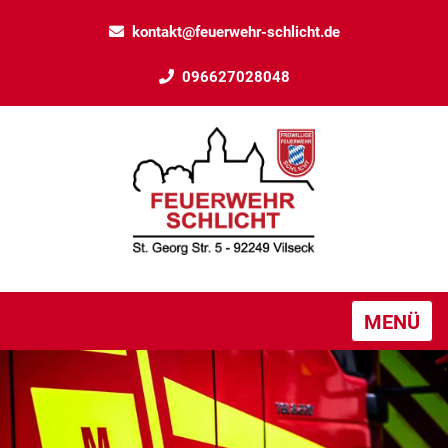
kontakt@feuerwehr-schlicht.de
096627028048
MENÜ