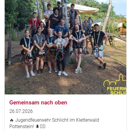
Gemeinsam nach oben
26.07.2026
🔥 Jugendfeuerwehr Schlicht im Kletterwald
Pottenstein! 🌲🧗‍♀️