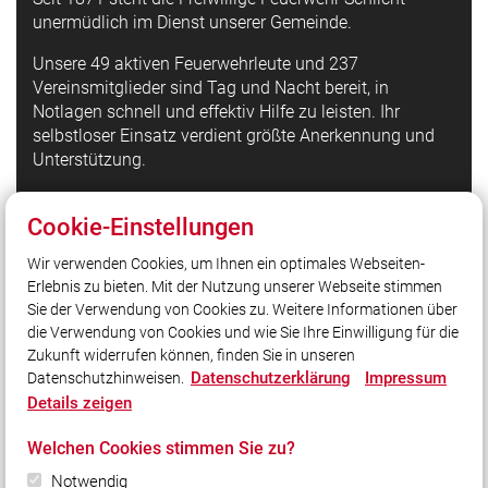
unermüdlich im Dienst unserer Gemeinde.
Unsere 49 aktiven Feuerwehrleute und 237
Vereinsmitglieder sind Tag und Nacht bereit, in
Notlagen schnell und effektiv Hilfe zu leisten. Ihr
selbstloser Einsatz verdient größte Anerkennung und
Unterstützung.
Cookie-Einstellungen
Quicklinks
Wir verwenden Cookies, um Ihnen ein optimales Webseiten-
LFV Bayern
Erlebnis zu bieten. Mit der Nutzung unserer Webseite stimmen
Quicklink intern
Sie der Verwendung von Cookies zu. Weitere Informationen über
@Feuerwehr_Schlicht_Instagram
die Verwendung von Cookies und wie Sie Ihre Einwilligung für die
Zukunft widerrufen können, finden Sie in unseren
Datenschutzerklärung
Impressum
Datenschutzhinweisen.
Social Media
Details zeigen
Auch unterwegs immer auf dem Laufenden bleiben?
Welchen Cookies stimmen Sie zu?
Bleiben Sie mit uns in Kontakt und vernetzen Sie sich
mit uns!
Notwendig