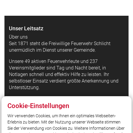
Unser Leitsatz
Über uns
Seit 1871 steht die Freiwillige Feuerwehr Schlicht
unermüdlich im Dienst unserer Gemeinde.
Unsere 49 aktiven Feuerwehrleute und 237
Vereinsmitglieder sind Tag und Nacht bereit, in
Notlagen schnell und effektiv Hilfe zu leisten. Ihr
selbstloser Einsatz verdient größte Anerkennung und
Unterstützung.
Cookie-Einstellungen
Quicklinks
Wir verwenden Cookies, um Ihnen ein optimales Webseiten-
LFV Bayern
Erlebnis zu bieten. Mit der Nutzung unserer Webseite stimmen
Quicklink intern
Sie der Verwendung von Cookies zu. Weitere Informationen über
@Feuerwehr_Schlicht_Instagram