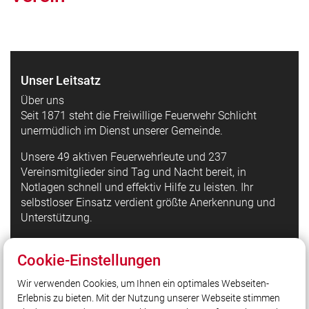
Unser Leitsatz
Über uns
Seit 1871 steht die Freiwillige Feuerwehr Schlicht
unermüdlich im Dienst unserer Gemeinde.
Unsere 49 aktiven Feuerwehrleute und 237
Vereinsmitglieder sind Tag und Nacht bereit, in
Notlagen schnell und effektiv Hilfe zu leisten. Ihr
selbstloser Einsatz verdient größte Anerkennung und
Unterstützung.
Cookie-Einstellungen
Quicklinks
Wir verwenden Cookies, um Ihnen ein optimales Webseiten-
LFV Bayern
Erlebnis zu bieten. Mit der Nutzung unserer Webseite stimmen
Quicklink intern