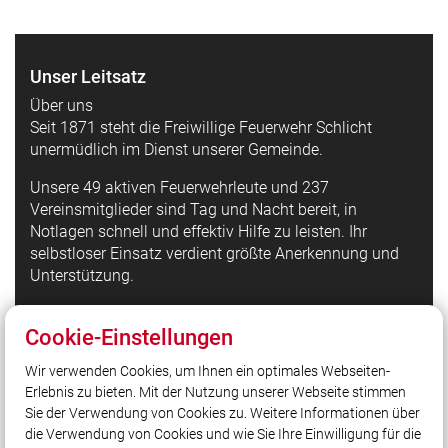
Unser Leitsatz
Über uns
Seit 1871 steht die Freiwillige Feuerwehr Schlicht
unermüdlich im Dienst unserer Gemeinde.
Unsere 49 aktiven Feuerwehrleute und 237
Vereinsmitglieder sind Tag und Nacht bereit, in
Notlagen schnell und effektiv Hilfe zu leisten. Ihr
selbstloser Einsatz verdient größte Anerkennung und
Unterstützung.
Cookie-Einstellungen
Quicklinks
Wir verwenden Cookies, um Ihnen ein optimales Webseiten-
LFV Bayern
Erlebnis zu bieten. Mit der Nutzung unserer Webseite stimmen
Quicklink intern
Sie der Verwendung von Cookies zu. Weitere Informationen über
@Feuerwehr_Schlicht_Instagram
die Verwendung von Cookies und wie Sie Ihre Einwilligung für die