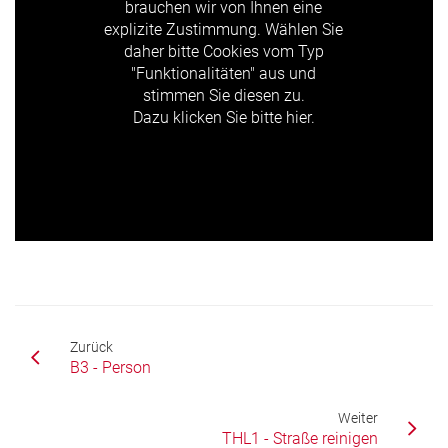
brauchen wir von Ihnen eine
explizite Zustimmung. Wählen Sie
daher bitte Cookies vom Typ
"Funktionalitäten" aus und
stimmen Sie diesen zu.
Dazu klicken Sie bitte hier.
Zurück
B3 - Person
Weiter
THL1 - Straße reinigen