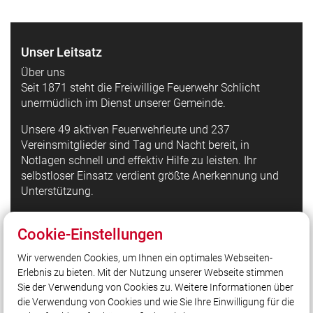
Unser Leitsatz
Über uns
Seit 1871 steht die Freiwillige Feuerwehr Schlicht
unermüdlich im Dienst unserer Gemeinde.
Unsere 49 aktiven Feuerwehrleute und 237
Vereinsmitglieder sind Tag und Nacht bereit, in
Notlagen schnell und effektiv Hilfe zu leisten. Ihr
selbstloser Einsatz verdient größte Anerkennung und
Unterstützung.
Cookie-Einstellungen
Quicklinks
Wir verwenden Cookies, um Ihnen ein optimales Webseiten-
LFV Bayern
Erlebnis zu bieten. Mit der Nutzung unserer Webseite stimmen
Quicklink intern
Sie der Verwendung von Cookies zu. Weitere Informationen über
@Feuerwehr_Schlicht_Instagram
die Verwendung von Cookies und wie Sie Ihre Einwilligung für die